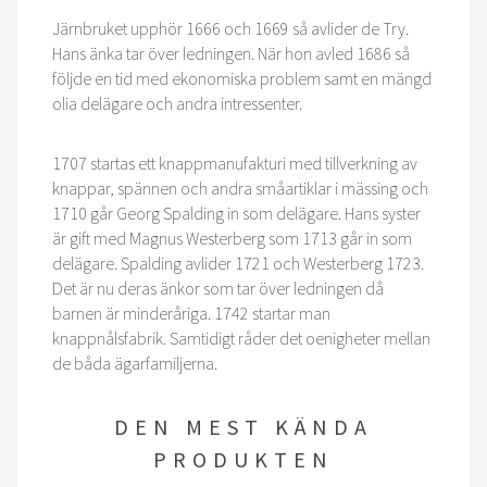
Järnbruket upphör 1666 och 1669 så avlider de Try.
Hans änka tar över ledningen. När hon avled 1686 så
följde en tid med ekonomiska problem samt en mängd
olia delägare och andra intressenter.
1707 startas ett knappmanufakturi med tillverkning av
knappar, spännen och andra småartiklar i mässing och
1710 går Georg Spalding in som delägare. Hans syster
är gift med Magnus Westerberg som 1713 går in som
delägare. Spalding avlider 1721 och Westerberg 1723.
Det är nu deras änkor som tar över ledningen då
barnen är minderåriga. 1742 startar man
knappnålsfabrik. Samtidigt råder det oenigheter mellan
de båda ägarfamiljerna.
DEN MEST KÄNDA
PRODUKTEN