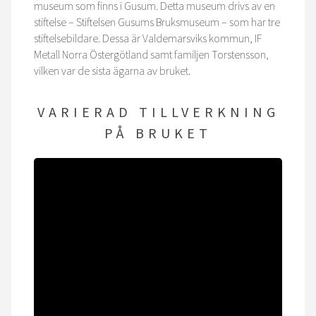
museum som finns i Gusum. Detta museum drivs av en
stiftelse – Stiftelsen Gusums Bruksmuseum – som har tre
stiftelsebildare. Dessa är Valdemarsviks kommun, IF
Metall Norra Östergötland samt familjen Torstensson,
vilken var de sista ägarna av bruket.
VARIERAD TILLVERKNING
PÅ BRUKET