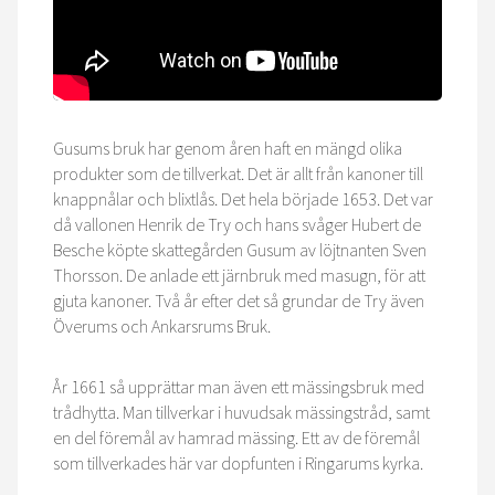
Gusums bruk har genom åren haft en mängd olika
produkter som de tillverkat. Det är allt från kanoner till
knappnålar och blixtlås. Det hela började 1653. Det var
då vallonen Henrik de Try och hans svåger Hubert de
Besche köpte skattegården Gusum av löjtnanten Sven
Thorsson. De anlade ett järnbruk med masugn, för att
gjuta kanoner. Två år efter det så grundar de Try även
Överums och Ankarsrums Bruk.
År 1661 så upprättar man även ett mässingsbruk med
trådhytta. Man tillverkar i huvudsak mässingstråd, samt
en del föremål av hamrad mässing. Ett av de föremål
som tillverkades här var dopfunten i Ringarums kyrka.